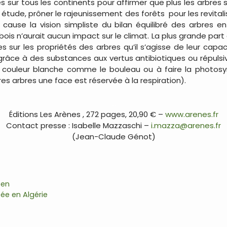
sur tous les continents pour affirmer que plus les arbres son
e étude, prôner le rajeunissement des forêts pour les revita
 cause la vision simpliste du bilan équilibré des arbres 
ois n’aurait aucun impact sur le climat. La plus grande part 
es sur les propriétés des arbres qu’il s’agisse de leur cap
râce à des substances aux vertus antibiotiques ou répulsive
 couleur blanche comme le bouleau ou à faire la photosyn
s arbres une face est réservée à la respiration).
…
Éditions Les Arènes , 272 pages, 20,90 € –
www.arenes.fr
Contact presse : Isabelle Mazzaschi –
i.mazza@arenes.fr
(Jean-Claude Génot)
…
ben
ée en Algérie