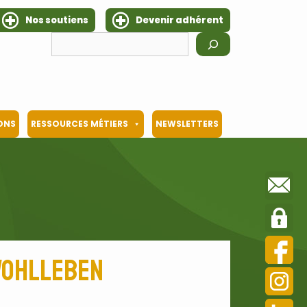
Nos soutiens
Devenir adhérent
Rechercher
IONS
RESSOURCES MÉTIERS
NEWSLETTERS
 Wohlleben