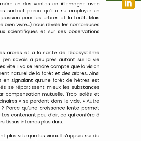
é numéro un des ventes en Allemagne avec
is surtout parce qu’il a su employer un
passion pour les arbres et la forêt. Mais
fie bien vivre…) nous révèle les nombreuses
x scientifiques et sur ses observations
es arbres et à la santé de l’écosystème
« j’en savais à peu près autant sur la vie
ès vite il va se rendre compte que la vision
t naturel de la forêt et des arbres. Ainsi
es en signalant qu’une forêt de hêtres est
rrés se répartissent mieux les substances
par compensation mutuelle. Trop isolés et
inaires « se perdent dans le vide. » Autre
i ? Parce qu’une croissance lente permet
tites contenant peu d’air, ce qui confère à
s tissus internes plus durs.
 plus vite que les vieux. Il s’appuie sur de