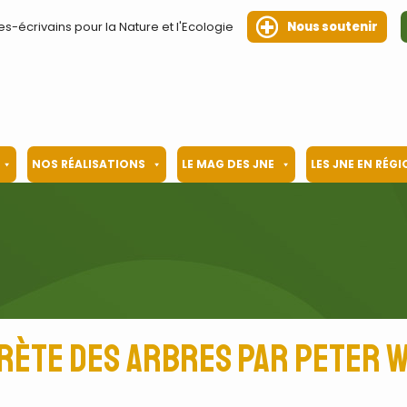
es-écrivains pour la Nature et l'Ecologie
Nous soutenir
NOS RÉALISATIONS
LE MAG DES JNE
LES JNE EN RÉG
crète des arbres par Peter