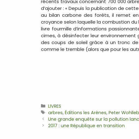
récents travaux concernant 700 000 arbres 
d’ajouter : « Depuis la publication de cett
au bilan carbone des forêts, il remet en
croyance selon laquelle la combustion du b
livre fourmille d’informations passionnant
cimes, à désinfecter leur environnement g
des coups de soleil grâce à un tronc de
comme le tremble (alors que pour les autre
Catégories
LIVRES
Étiquettes
arbres
,
Éditions les Arènes
,
Peter Wohlle
Navigation
Une grande enquête sur la pollution lanc
des
2017 : une République en transition
articles