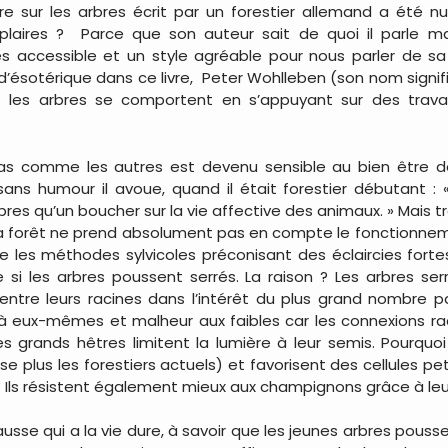
vre sur les arbres écrit par un forestier allemand a ét
laires ? Parce que son auteur sait de quoi il parle ma
ès accessible et un style agréable pour nous parler de sa 
 d’ésotérique dans ce livre, Peter Wohlleben (son nom signi
 les arbres se comportent en s’appuyant sur des travau
pas comme les autres est devenu sensible au bien être d
 sans humour il avoue, quand il était forestier débutant : 
res qu’un boucher sur la vie affective des animaux. » Mais tr
a forêt ne prend absolument pas en compte le fonctionnemen
he les méthodes sylvicoles préconisant des éclaircies fort
e si les arbres poussent serrés. La raison ? Les arbres se
 entre leurs racines dans l’intérêt du plus grand nombre 
és à eux-mêmes et malheur aux faibles car les connexions rac
 grands hêtres limitent la lumière à leur semis. Pourquo
se plus les forestiers actuels) et favorisent des cellules pe
nts. Ils résistent également mieux aux champignons grâce à leur
sse qui a la vie dure, à savoir que les jeunes arbres poussent