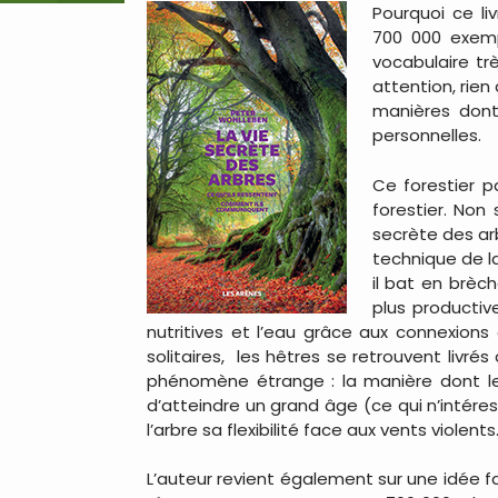
Pourquoi ce li
700 000 exemp
vocabulaire tr
attention, rien
manières dont
personnelles.
Ce forestier 
forestier. Non
secrète des arb
technique de l
il bat en brèc
plus productiv
nutritives et l’eau grâce aux connexions
solitaires, les hêtres se retrouvent livr
phénomène étrange : la manière dont les
d’atteindre un grand âge (ce qui n’intéres
l’arbre sa flexibilité face aux vents viole
L’auteur revient également sur une idée fau