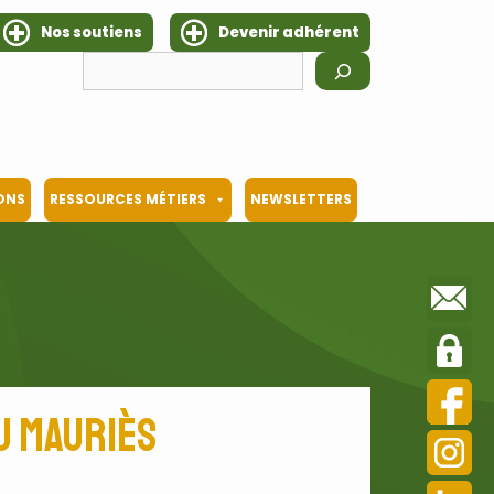
Nos soutiens
Devenir adhérent
Rechercher
IONS
RESSOURCES MÉTIERS
NEWSLETTERS
u Mauriès