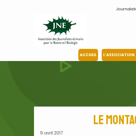
Aller
Journalist
au
contenu
ACCUEIL
L’ASSOCIATION
Le monta
9 avril 2017