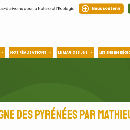
es-écrivains pour la Nature et l'Ecologie
Nous soutenir
NOS RÉALISATIONS
LE MAG DES JNE
LES JNE EN RÉG
gne des Pyrénées par Mathie