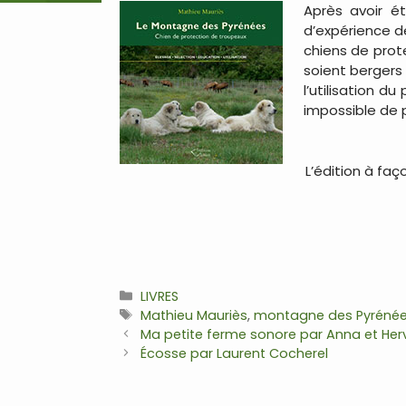
Après avoir ét
d’expérience de
chiens de prot
soient bergers 
l’utilisation d
impossible de 
L’édition à fa
Catégories
LIVRES
Étiquettes
Mathieu Mauriès
,
montagne des Pyréné
Navigation
Ma petite ferme sonore par Anna et Her
des
Écosse par Laurent Cocherel
articles