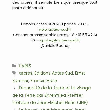
des arbres, il semble bien que presque tout
reste à découvrir.
…
Éditions Actes Sud, 284 pages, 29 € –
www.actes-sud.fr
Contact presse: Sophie Patay. Tél.: 01 55 42 14
43 –
s.patey@actes-sud.fr
(Danièle Boone)
…
Catégories
LIVRES
Étiquettes
arbres
,
Editions Actes Sud
,
Ernst
Zürcher
,
Francis Hallé
Navigation
Fécondité de la Terre et Le visage
des
de la Terre par Ehrenfried Pfeiffer.
articles
Préface de Jean-Michel Florin (JNE)