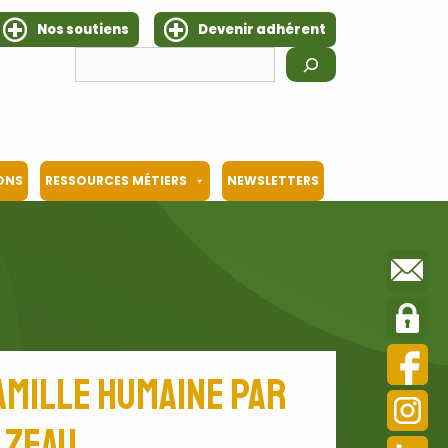
Nos soutiens
Devenir adhérent
Rechercher
IONS
RESSOURCES MÉTIERS
NEWSLETTERS
amille humaine par
lzeau