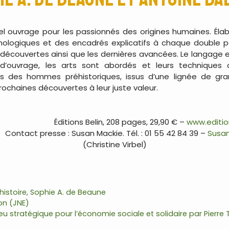
bel ouvrage pour les passionnés des origines humaines. É
nologiques et des encadrés explicatifs à chaque double pag
écouvertes ainsi que les dernières avancées. Le langage est
 d’ouvrage, les arts sont abordés et leurs techniques d
s des hommes préhistoriques, issus d’une lignée de gran
rochaines découvertes à leur juste valeur.
…
Éditions Belin, 208 pages, 29,90 € –
www.editio
Contact presse : Susan Mackie. Tél. : 01 55 42 84 39 –
Susan
(Christine Virbel)
…
histoire
,
Sophie A. de Beaune
on (JNE)
u stratégique pour l’économie sociale et solidaire par Pierre