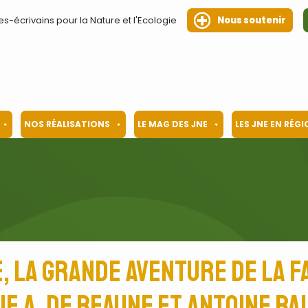
es-écrivains pour la Nature et l'Ecologie
Nous soutenir
NOS RÉALISATIONS
LE MAG DES JNE
LES JNE EN RÉG
, la grande aventure de la f
ie A. de Beaune et Antoine Ba