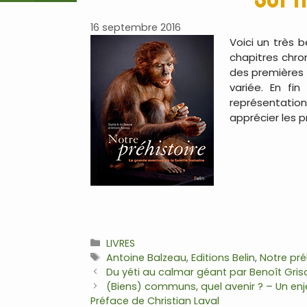
16 septembre 2016
Voici un très 
chapitres chro
des premières d
variée. En fin
représentation
apprécier les p
Catégories
LIVRES
Étiquettes
Antoine Balzeau
,
Editions Belin
,
Notre pré
Navigation
Du yéti au calmar géant par Benoît Gris
des
(Biens) communs, quel avenir ? – Un enje
articles
Préface de Christian Laval