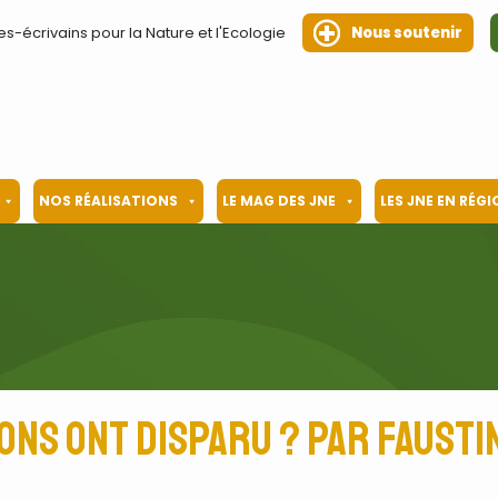
es-écrivains pour la Nature et l'Ecologie
Nous soutenir
NOS RÉALISATIONS
LE MAG DES JNE
LES JNE EN RÉG
ons ont disparu ? par Faust