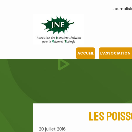
Aller
Journalist
au
contenu
ACCUEIL
L’ASSOCIATION
Les poiss
20 juillet 2016