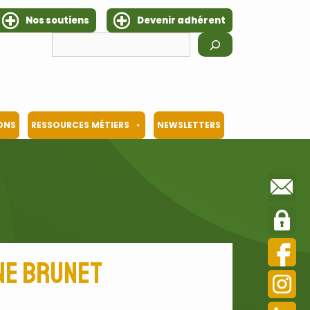
Nos soutiens
Devenir adhérent
Rechercher
IONS
RESSOURCES MÉTIERS
NEWSLETTERS
ine Brunet