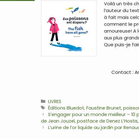
Voilà un très c
l’auteur du tex
à fait mais cel
comment le pro
amoureuse! A l
aux plus grands
Que puis-je fai
Contact : An
Catégories
LIVRES
Étiquettes
Éditions Bluedot
,
Faustine Brunet
,
poisso
Navigation
S’engager pour un monde meilleur – 10 p
des
de Jean Jouzel, postface de Denez L’Hostis,
articles
L’urine de l’or liquide au jardin par Rena