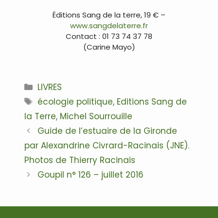
…
Éditions Sang de la terre, 19 € –
www.sangdelaterre.fr
Contact : 01 73 74 37 78
(Carine Mayo)
…
Catégories
LIVRES
Étiquettes
écologie politique
,
Editions Sang de
la Terre
,
Michel Sourrouille
Navigation
Guide de l’estuaire de la Gironde
des
par Alexandrine Civrard-Racinais (JNE).
articles
Photos de Thierry Racinais
Goupil n° 126 – juillet 2016