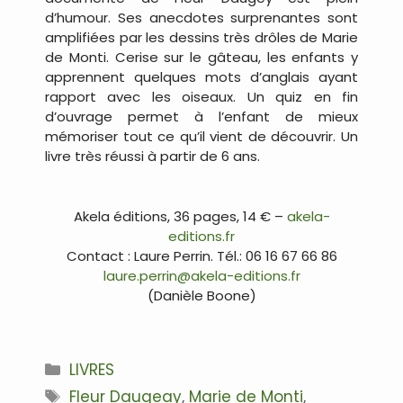
d’humour. Ses anecdotes surprenantes sont
amplifiées par les dessins très drôles de Marie
de Monti. Cerise sur le gâteau, les enfants y
apprennent quelques mots d’anglais ayant
rapport avec les oiseaux. Un quiz en fin
d’ouvrage permet à l’enfant de mieux
mémoriser tout ce qu’il vient de découvrir. Un
livre très réussi à partir de 6 ans.
…
Akela éditions, 36 pages, 14 € –
akela-
editions.fr
Contact : Laure Perrin. Tél.: 06 16 67 66 86
laure.perrin@akela-editions.fr
(Danièle Boone)
…
Catégories
LIVRES
Étiquettes
Fleur Daugeay
,
Marie de Monti
,