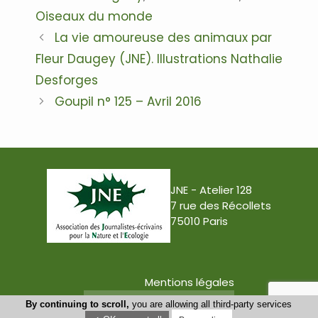
Oiseaux du monde
Navigation
La vie amoureuse des animaux par
des
Fleur Daugey (JNE). Illustrations Nathalie
articles
Desforges
Goupil n° 125 – Avril 2016
JNE - Atelier 128
7 rue des Récollets
75010 Paris
Mentions légales
Conception : Tabula Rasa
By continuing to scroll,
you are allowing all third-party services