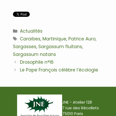
.
Catégories
Actualités
Étiquettes
Caraïbes
,
Martinique
,
Patrice Auro
,
Sargasses
,
Sargassum fluitans
,
Sargassum natans
Navigation
Drosophile n°16
des
Le Pape François célèbre l’écologie
articles
JNE - Atelier 128
7 rue des Récollets
75010 Paris