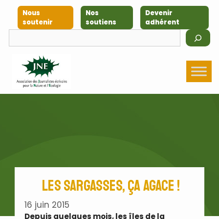
Aller
Nous
Nos
Devenir
au
soutenir
soutiens
adhérent
contenu
Rechercher
Les Sargasses, ça agace !
16 juin 2015
Depuis quelques mois, les îles de la