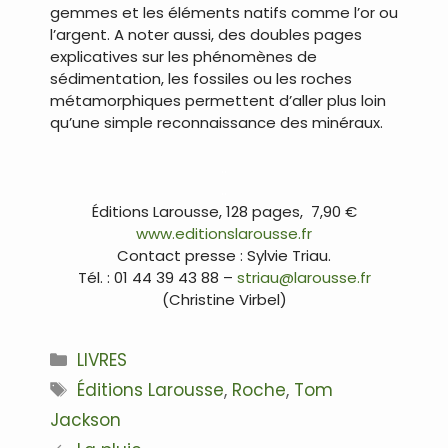
gemmes et les éléments natifs comme l’or ou
l’argent. A noter aussi, des doubles pages
explicatives sur les phénomènes de
sédimentation, les fossiles ou les roches
métamorphiques permettent d’aller plus loin
qu’une simple reconnaissance des minéraux.
..
..
Éditions Larousse, 128 pages, 7,90 €
www.editionslarousse.fr
Contact presse : Sylvie Triau.
Tél. : 01 44 39 43 88 –
striau@larousse.fr
(Christine Virbel)
Catégories
LIVRES
Étiquettes
Éditions Larousse
,
Roche
,
Tom
Jackson
Navigation