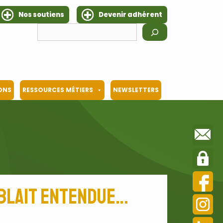
Nos soutiens
Devenir adhérent
Rechercher
IONS
RESSOURCES MÉTIERS
NEWSLETTERS
mblait entendue…