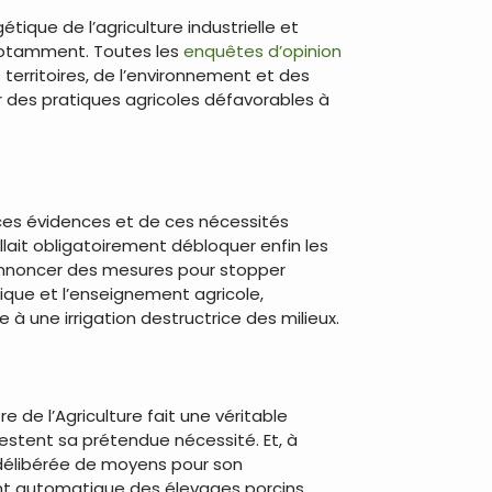
ique de l’agriculture industrielle et
 notamment. Toutes les
enquêtes d’opinion
erritoires, de l’environnement et des
r des pratiques agricoles défavorables à
 ces évidences et de ces nécessités
llait obligatoirement débloquer enfin les
 annoncer des mesures pour stopper
ique et l’enseignement agricole,
à une irrigation destructrice des milieux.
tre de l’Agriculture fait une véritable
estent sa prétendue nécessité. Et, à
e délibérée de moyens pour son
ment automatique des élevages porcins,