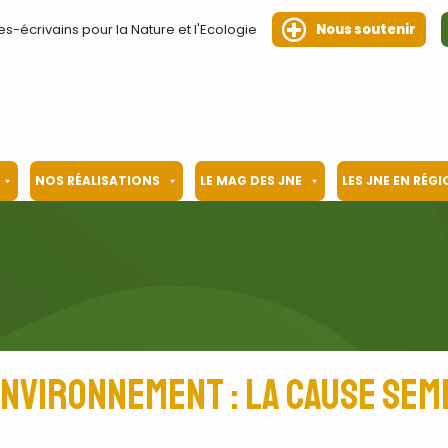
es-écrivains pour la Nature et l'Ecologie
Nous soutenir
NOS RÉALISATIONS
LE MAG DES JNE
LES JNE EN RÉG
environnement : la cause se