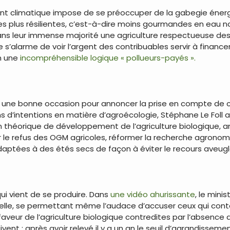
ent climatique impose de se préoccuper de la gabegie énergét
res plus résilientes, c’est-à-dire moins gourmandes en eau
ns leur immense majorité une agriculture respectueuse des t
alarme de voir l’argent des contribuables servir à finance
on une
incompréhensible logique « pollueurs-payés ».
rait une bonne occasion pour annoncer la prise en compte de
s d’intentions en matière d’agroécologie, Stéphane Le Foll a
n théorique de développement de l’agriculture biologique,
r le refus des OGM agricoles, réformer la recherche agronom
ptées à des étés secs de façon à éviter le recours aveugle 
ui vient de se produire. Dans
une vidéo ahurissante
, le minis
trielle, se permettant même l’audace d’accuser ceux qui cont
 faveur de l’agriculture biologique contredites par l’absenc
vent : après avoir relevé il y a un an le seuil d’agrandisse