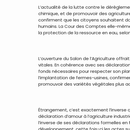
L’actualité de la lutte contre le dérèglem
chimique, et de promouvoir des agricultu
confirment que les citoyens souhaitent da
humains. La Cour des Comptes elle-même s’
la protection de la ressource en eau, sel
L’ouverture du Salon de l’Agriculture off
vitales. En cohérence avec ses déclaration
fonds nécessaires pour respecter son pla
l’implantation de fermes-usines, confirme
promouvoir des variétés végétales plus ada
Étrangement, c’est exactement l’inverse q
déclaration d’amour à l’agriculture indus
l’inverse de ses déclarations formelles en
développement, cette fois-ci les actes sui