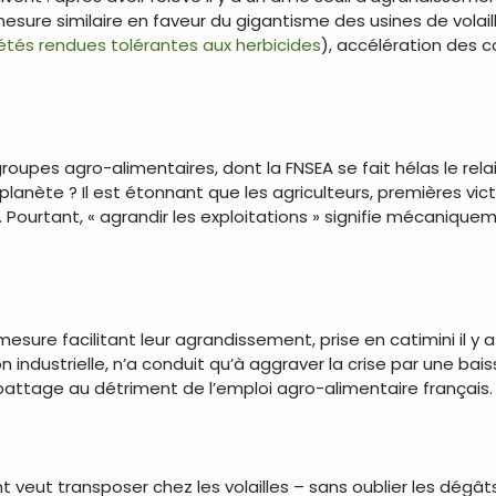
sure similaire en faveur du gigantisme des usines de volail
iétés rendues tolérantes aux herbicides
), accélération des 
groupes agro-alimentaires, dont la FNSEA se fait hélas le rel
anète ? Il est étonnant que les agriculteurs, premières victi
 Pourtant, « agrandir les exploitations » signifie mécanique
 mesure facilitant leur agrandissement, prise en catimini il y a
ndustrielle, n’a conduit qu’à aggraver la crise par une bais
’abattage au détriment de l’emploi agro-alimentaire français.
t veut transposer chez les volailles – sans oublier les dégâ