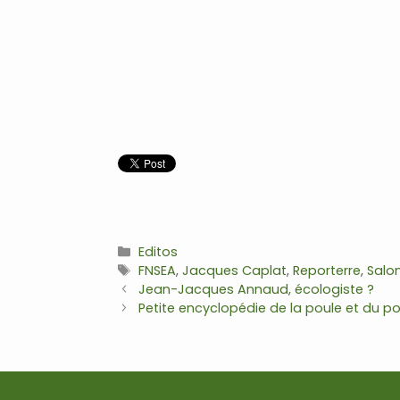
Catégories
Editos
Étiquettes
FNSEA
,
Jacques Caplat
,
Reporterre
,
Salon
Navigation
Jean-Jacques Annaud, écologiste ?
des
Petite encyclopédie de la poule et du pou
articles