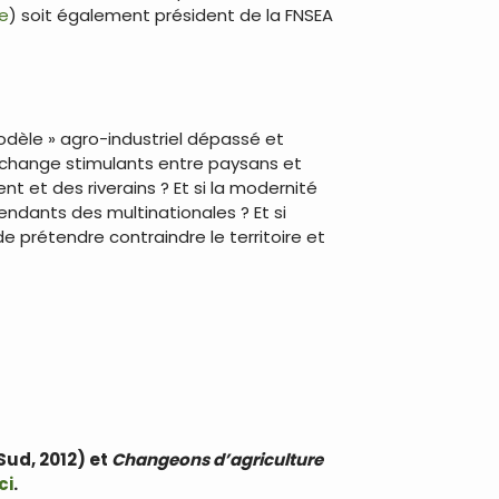
re
) soit également président de la FNSEA
modèle » agro-industriel dépassé et
d’échange stimulants entre paysans et
nt et des riverains ? Et si la modernité
pendants des multinationales ? Et si
 prétendre contraindre le territoire et
Sud, 2012) et
Changeons d’agriculture
ci
.