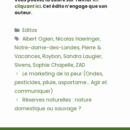
cliquant ici
.
Cet édito n’engage que son
auteur.
Catégories
Editos
Étiquettes
Albert Ogien
,
Nicolas Haeringer
,
Notre-dame-des-Landes
,
Pierre &
Vacances
,
Roybon
,
Sandra Laugier
,
Sivens
,
Sophie Chapelle
,
ZAD
Navigation
Le marketing de la peur (Ondes,
des
pesticides, pilule, aspartame… Agir et
articles
communiquer)
Réserves naturelles : nature
domestique ou sauvage ?