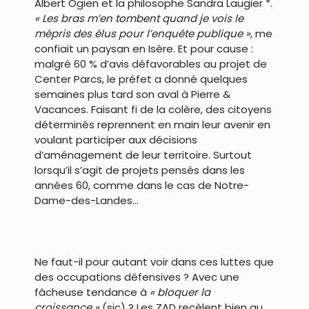
Albert Ogien et la philosophe Sandra Laugier *.
« Les bras m’en tombent quand je vois le
mépris des élus pour l’enquête publique »
, me
confiait un paysan en Isère. Et pour cause :
malgré 60 % d’avis défavorables au projet de
Center Parcs, le préfet a donné quelques
semaines plus tard son aval à Pierre &
Vacances. Faisant fi de la colère, des citoyens
déterminés reprennent en main leur avenir en
voulant participer aux décisions
d’aménagement de leur territoire. Surtout
lorsqu’il s’agit de projets pensés dans les
années 60, comme dans le cas de Notre-
Dame-des-Landes…
Ne faut-il pour autant voir dans ces luttes que
des occupations défensives ? Avec une
fâcheuse tendance à
« bloquer la
croissance »
(sic) ? Les ZAD recèlent bien au