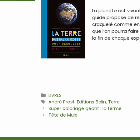
…
La planète est vivan
guide propose de re
craquelé comme en pl
que l’on pourra faire
la fin de chaque exp
Catégories
LIVRES
Étiquettes
André Prost
,
Editions Belin
,
Terre
Navigation
Super coloriage géant : la ferme
des
Tête de Mule
articles