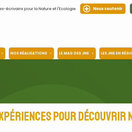
es-écrivains pour la Nature et l'Ecologie
Nous soutenir
NOS RÉALISATIONS
LE MAG DES JNE
LES JNE EN RÉG
 expériences pour découvrir 