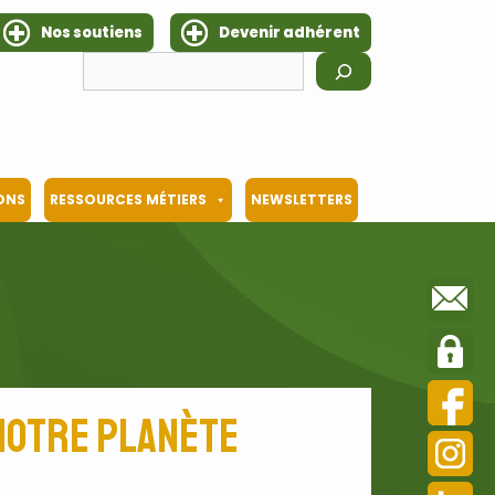
Nos soutiens
Devenir adhérent
Rechercher
IONS
RESSOURCES MÉTIERS
NEWSLETTERS
notre planète