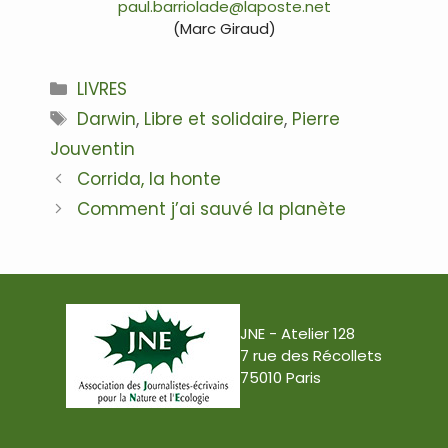
paul.barriolade@laposte.net
(Marc Giraud)
Catégories
LIVRES
Étiquettes
Darwin
,
Libre et solidaire
,
Pierre
Jouventin
Navigation
Corrida, la honte
des
Comment j’ai sauvé la planète
articles
JNE - Atelier 128
7 rue des Récollets
75010 Paris