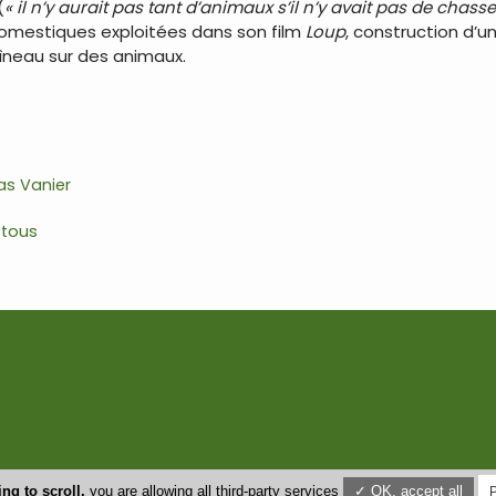
(
« il n’y aurait pas tant d’animaux s’il n’y avait pas de chasse
omestiques exploitées dans son film
Loup
, construction d’
îneau sur des animaux.
as Vanier
 tous
ng to scroll,
you are allowing all third-party services
✓ OK, accept all
P