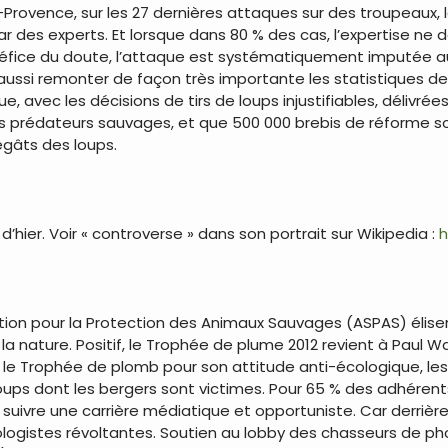
ovence, sur les 27 dernières attaques sur des troupeaux, l
par des experts. Et lorsque dans 80 % des cas, l’expertise ne
néfice du doute, l’attaque est systématiquement imputée au
aussi remonter de façon très importante les statistiques de
 avec les décisions de tirs de loups injustifiables, délivrée
es prédateurs sauvages, et que 500 000 brebis de réforme 
gâts des loups.
’hier. Voir « controverse » dans son portrait sur Wikipedia :
h
ion pour la Protection des Animaux Sauvages (ASPAS) élisent
 la nature. Positif, le Trophée de plume 2012 revient à Paul 
lui le Trophée de plomb pour son attitude anti-écologique, le
s loups dont les bergers sont victimes. Pour 65 % des adhérent
 suivre une carrière médiatique et opportuniste. Car derriè
logistes révoltantes. Soutien au lobby des chasseurs de pho