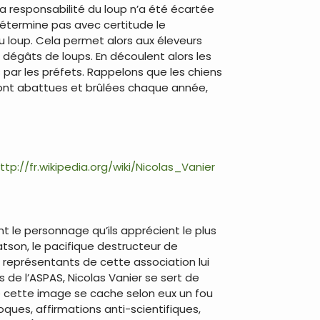
a responsabilité du loup n’a été écartée
 détermine pas avec certitude le
 loup. Cela permet alors aux éleveurs
 dégâts de loups. En découlent alors les
s par les préfets. Rappelons que les chiens
sont abattues et brûlées chaque année,
ttp://fr.wikipedia.org/wiki/Nicolas_Vanier
 le personnage qu’ils apprécient le plus
Watson, le pacifique destructeur de
s représentants de cette association lui
s de l’ASPAS, Nicolas Vanier se sert de
re cette image se cache selon eux un fou
ques, affirmations anti-scientifiques,