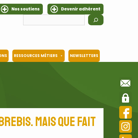
Nos soutiens
Devenir adhérent
Rechercher
IONS
RESSOURCES MÉTIERS
NEWSLETTERS
brebis. Mais que fait