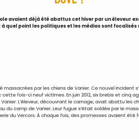
ole avaient déjà été abattus cet hiver par un éleveur e
à quel point les politiques et les médias sont focalisés s
té massacrées par les chiens de Vanier. Ce nouvel incident s’
cette fois-ci neuf victimes. En juin 2012, six brebis et cinq
s Vanier. L’éleveur, découvrant le carnage, avait abattu les
u du camp de Vanier. Leur fugue s’était soldée par le massa
ie du Vercors. À chaque fois, des promesses avaient été fait