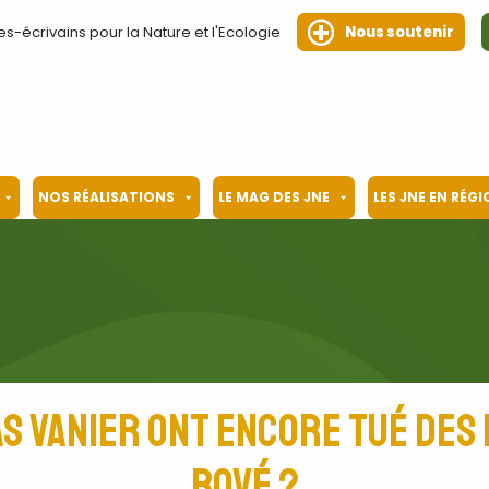
es-écrivains pour la Nature et l'Ecologie
Nous soutenir
NOS RÉALISATIONS
LE MAG DES JNE
LES JNE EN RÉG
s Vanier ont encore tué des 
Bové ?