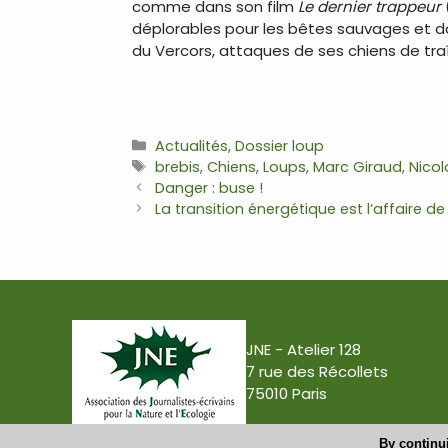
comme dans son film
Le dernier trappeur
déplorables pour les bêtes sauvages et d
du Vercors, attaques de ses chiens de tra
Catégories
Actualités
,
Dossier loup
Étiquettes
brebis
,
Chiens
,
Loups
,
Marc Giraud
,
Nicol
Navigation
Danger : buse !
des
La transition énergétique est l’affaire de
articles
JNE - Atelier 128
7 rue des Récollets
75010 Paris
By continui