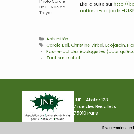
Photo Carole
Lire la suite sur
http://b
Bell – Ville de
national-ecojardin-1213
Troyes
.
Catégories
Actualités
Étiquettes
Carole Bell
,
Christine Virbel
,
Ecojardin
,
Pla
Navigation
Ras-le-bol des écologistes (pour qu’éc
des
Tout sur le chat
articles
JNE - Atelier 128
7 rue des Récollets
75010 Paris
If you continue to 