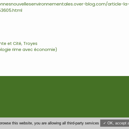
onnesnouvellesenvironnementales.over-blog.com/article-la-v
53605.html
nte et Cité
,
Troyes
ologie rime avec économie)
browse this website, you are allowing all third-party services
✓ OK, accept a