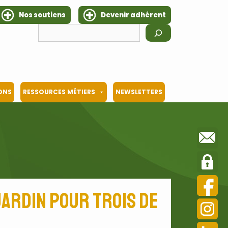
Nos soutiens
Devenir adhérent
Rechercher
IONS
RESSOURCES MÉTIERS
NEWSLETTERS
jardin pour trois de