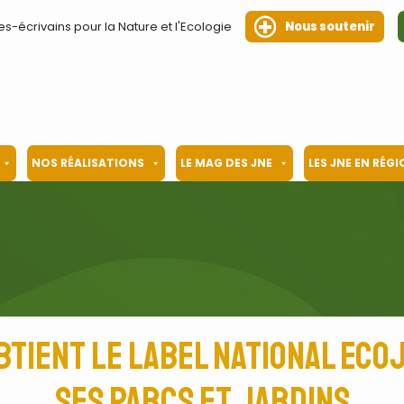
es-écrivains pour la Nature et l'Ecologie
Nous soutenir
NOS RÉALISATIONS
LE MAG DES JNE
LES JNE EN RÉG
obtient le label national Eco
ses parcs et jardins