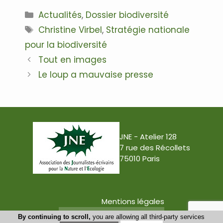
Catégories
Actualités
,
Dossier biodiversité
Étiquettes
Christine Virbel
,
Stratégie nationale
pour la biodiversité
Navigation
Tout en images
des
Le loup a mauvaise presse
articles
JNE - Atelier 128
7 rue des Récollets
75010 Paris
Mentions légales
Conception : Tabula Rasa
By continuing to scroll,
you are allowing all third-party services