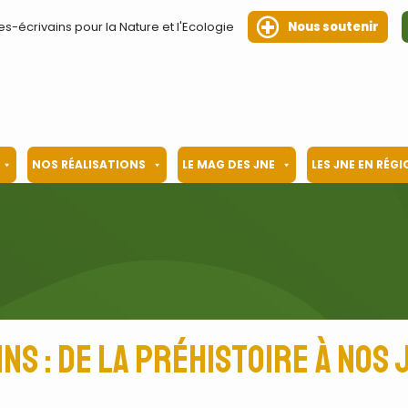
es-écrivains pour la Nature et l'Ecologie
Nous soutenir
NOS RÉALISATIONS
LE MAG DES JNE
LES JNE EN RÉG
ns : de la préhistoire à nos