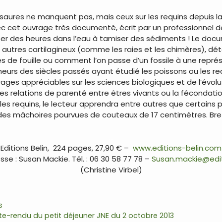
inosaures ne manquent pas, mais ceux sur les requins depuis l
ec cet ouvrage très documenté, écrit par un professionnel d
r des heures dans l’eau à tamiser des sédiments ! Le docum
t autres cartilagineux (comme les raies et les chimères), dé
ues de fouille ou comment l’on passe d’un fossile à une repré
heurs des siècles passés ayant étudié les poissons ou les req
ages appréciables sur les sciences biologiques et de l’évolu
les relations de parenté entre êtres vivants ou la fécondat
 les requins, le lecteur apprendra entre autres que certains 
des mâchoires pourvues de couteaux de 17 centimètres. Bref
…
Editions Belin, 224 pages, 27,90 € –
www.editions-belin.com
se : Susan Mackie. Tél. : 06 30 58 77 78 –
Susan.mackie@editi
(Christine Virbel)
s
te-rendu du petit déjeuner JNE du 2 octobre 2013