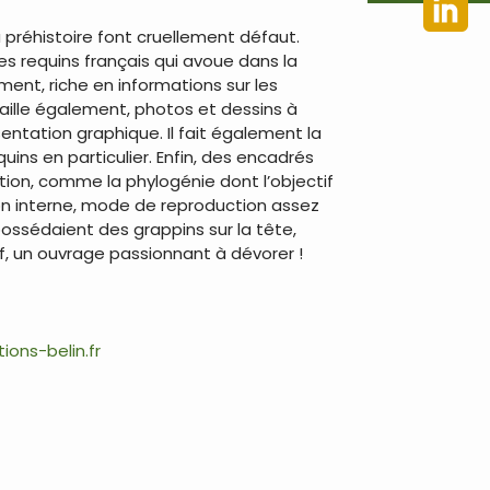
a préhistoire font cruellement défaut.
es requins français qui avoue dans la
ent, riche en informations sur les
taille également, photos et dessins à
sentation graphique. Il fait également la
uins en particulier. Enfin, des encadrés
tion, comme la phylogénie dont l’objectif
ion interne, mode de reproduction assez
possédaient des grappins sur la tête,
, un ouvrage passionnant à dévorer !
ons-belin.fr