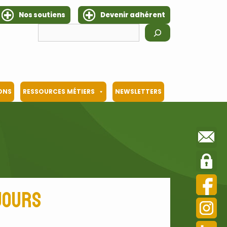
Nos soutiens
Devenir adhérent
Rechercher
IONS
RESSOURCES MÉTIERS
NEWSLETTERS
 jours