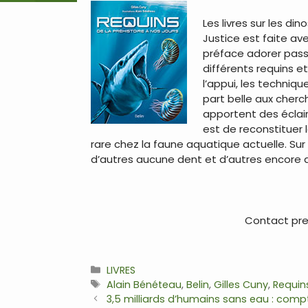
Les livres sur les d
Justice est faite av
préface adorer passe
différents requins e
l’appui, les techniq
part belle aux cherc
apportent des éclair
est de reconstituer 
rare chez la faune aquatique actuelle. Sur
d’autres aucune dent et d’autres encore 
Contact pres
Catégories
LIVRES
Étiquettes
Alain Bénéteau
,
Belin
,
Gilles Cuny
,
Requin
Navigation
3,5 milliards d’humains sans eau : comp