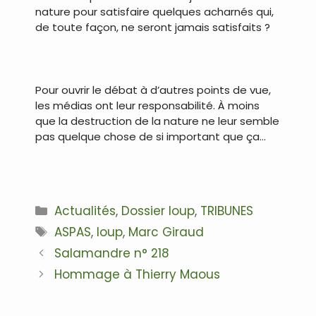
nature pour satisfaire quelques acharnés qui,
de toute façon, ne seront jamais satisfaits ?
.
Pour ouvrir le débat à d’autres points de vue,
les médias ont leur responsabilité. À moins
que la destruction de la nature ne leur semble
pas quelque chose de si important que ça…
.
Catégories
Actualités
,
Dossier loup
,
TRIBUNES
Étiquettes
ASPAS
,
loup
,
Marc Giraud
Navigation
Salamandre n° 218
des
Hommage à Thierry Maous
articles