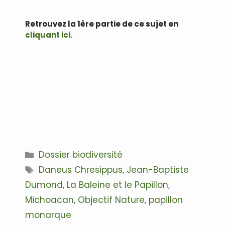
.
Retrouvez la 1ère partie de ce sujet en
cliquant ici.
.
Catégories
Dossier biodiversité
Étiquettes
Daneus Chresippus
,
Jean-Baptiste
Dumond
,
La Baleine et le Papillon
,
Michoacan
,
Objectif Nature
,
papillon
monarque