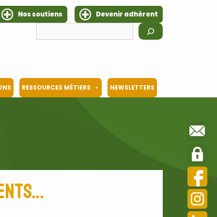
Nos soutiens
Devenir adhérent
Rechercher
IONS
RESSOURCES MÉTIERS
NEWSLETTERS
ments…