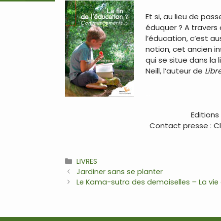
Et si, au lieu de p
éduquer ? A travers c
l’éducation, c’est au
notion, cet ancien i
qui se situe dans la l
Neill, l’auteur de
Libr
…
Editions
Contact presse : Cla
Catégories
LIVRES
Navigation
Jardiner sans se planter
des
Le Kama-sutra des demoiselles – La vie
articles