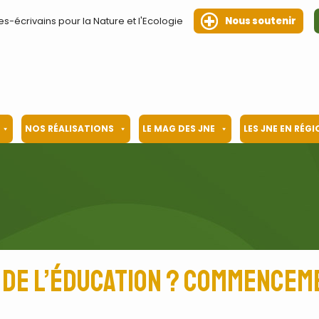
es-écrivains pour la Nature et l'Ecologie
Nous soutenir
NOS RÉALISATIONS
LE MAG DES JNE
LES JNE EN RÉG
n de l’éducation ? Commence