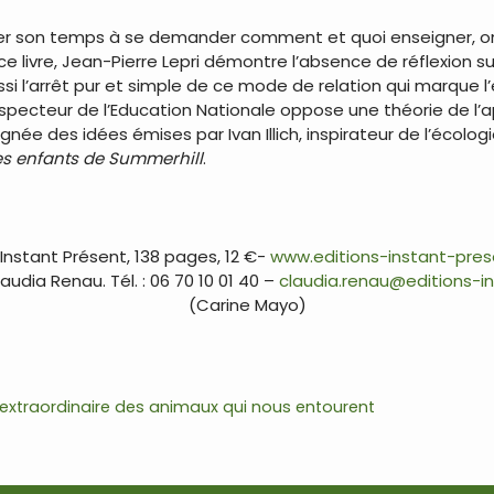
asser son temps à se demander comment et quoi enseigner,
e livre, Jean-Pierre Lepri démontre l’absence de réflexion sur 
ssi l’arrêt pur et simple de ce mode de relation qui marque l’
nspecteur de l’Education Nationale oppose une théorie de l’a
ignée des idées émises par Ivan Illich, inspirateur de l’écologi
es enfants de Summerhill
.
 Instant Présent, 138 pages, 12 €-
www.editions-instant-pre
udia Renau. Tél. : 06 70 10 01 40 –
claudia.renau@editions-i
(Carine Mayo)
 extraordinaire des animaux qui nous entourent