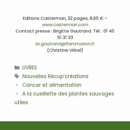
…
…
Editions Casterman, 32 pages, 8,95 € –
www.casterman.com
Contact presse : Brigitte Gautrand. Tél. : 01 40
51 31 33
br.gautrand@flammarion.fr
(Christine Virbel)
Catégories
LIVRES
Étiquettes
Nouvelles Récup’créations
Navigation
Cancer et alimentation
des
A la cueillette des plantes sauvages
articles
utiles