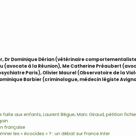
er, Dr Dominique Dérian (vétérinaire comportementali
au (avocate à la Réunion), Me Catherine Préaubert (avoc
psychiatre Paris), Olivier Maurel (Observatoire de la V
 Dominique Barbier (criminologue, médecin légiste Avign
ce faite aux enfants
,
Laurent Bègue
,
Marc Giraud
,
pétition fich
goin
on française
mner les « écocides » ? : un débat sur France Inter