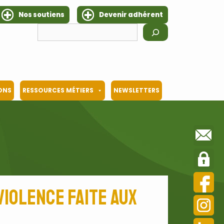
Nos soutiens
Devenir adhérent
Rechercher
IONS
RESSOURCES MÉTIERS
NEWSLETTERS
violence faite aux