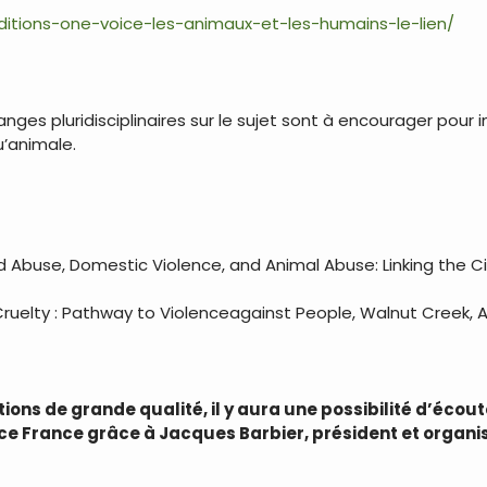
ditions-one-voice-les-animaux-et-les-humains-le-lien/
nges pluridisciplinaires sur le sujet sont à encourager pour i
u’animale.
ild Abuse, Domestic Violence, and Animal Abuse: Linking the 
 Cruelty : Pathway to Violenceagainst People, Walnut Creek, A
ons de grande qualité, il y aura une possibilité d’écou
nce France grâce à Jacques Barbier, président et organi