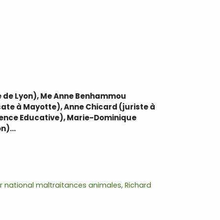
ste de Lyon), Me Anne Benhammou
ate à Mayotte), Anne Chicard (juriste à
iolence Educative), Marie-Dominique
on)…
ier national maltraitances animales
,
Richard