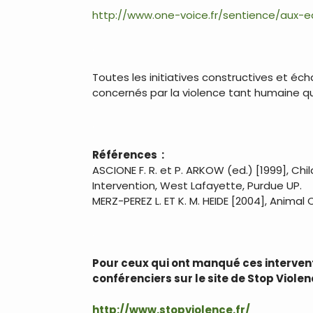
http://www.one-voice.fr/sentience/aux-e
.
Toutes les initiatives constructives et écha
concernés par la violence tant humaine q
.
Références :
ASCIONE F. R. et P. ARKOW (ed.) [1999], Ch
Intervention, West Lafayette, Purdue UP.
MERZ-PEREZ L. ET K. M. HEIDE [2004], Animal
.
Pour ceux qui ont manqué ces interventi
conférenciers sur le site de Stop Viole
http://www.stopviolence.fr/