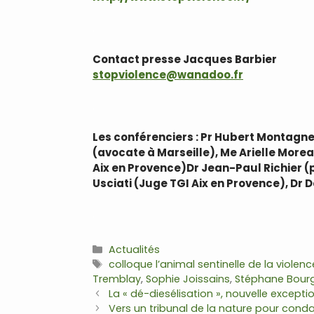
.
Contact presse Jacques Barbier
stopviolence@wanadoo.fr
.
Les conférenciers : Pr Hubert Montagn
(avocate à Marseille), Me Arielle More
Aix en Provence)Dr Jean-Paul Richier (
Usciati (Juge TGI Aix en Provence), Dr
.
Catégories
Actualités
Étiquettes
colloque l’animal sentinelle de la violen
Tremblay
,
Sophie Joissains
,
Stéphane Bour
Navigation
La « dé-diesélisation », nouvelle excepti
des
Vers un tribunal de la nature pour conda