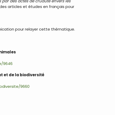
 par des actes de cruauté envers les
 des articles et études en français pour
ication pour relayer cette thématique.
animales
te/9646
 et de la biodiversité
diversite/9660