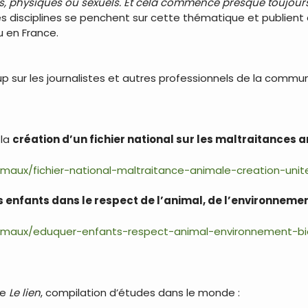
s, physiques ou sexuels. Et cela commence presque toujours
rses disciplines se penchent sur cette thématique et publient
u en France.
ur les journalistes et autres professionnels de la commun
 la
création d’un fichier national sur les maltraitances 
maux/fichier-national-maltraitance-animale-creation-uni
 enfants dans le respect de l’animal, de l’environnement
imaux/eduquer-enfants-respect-animal-environnement-bio
re
Le lien
, compilation d’études dans le monde :