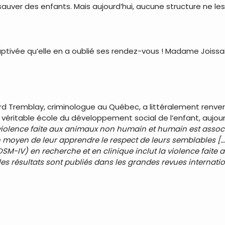
uver des enfants. Mais aujourd’hui, aucune structure ne les 
captivée qu’elle en a oublié ses rendez-vous ! Madame Joiss
d Tremblay, criminologue au Québec, a littéralement renvers
 véritable école du développement social de l’enfant, aujourd’
la violence faite aux animaux non humain et humain est assoc
moyen de leur apprendre le respect de leurs semblables […] L
DSM-IV) en recherche et en clinique inclut la violence faite
es résultats sont publiés dans les grandes revues internati