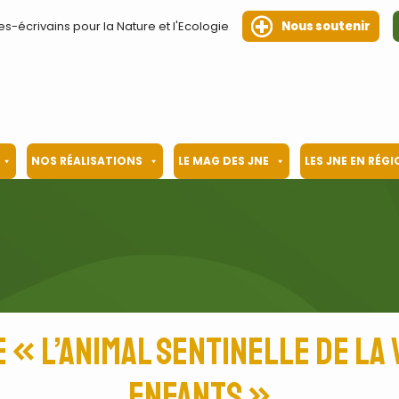
es-écrivains pour la Nature et l'Ecologie
Nous soutenir
NOS RÉALISATIONS
LE MAG DES JNE
LES JNE EN RÉG
 « l’animal sentinelle de la 
enfants »