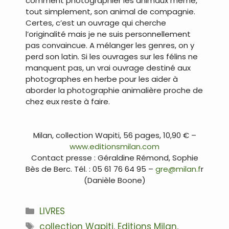
comment photographier les animaux même,
tout simplement, son animal de compagnie.
Certes, c’est un ouvrage qui cherche
l’originalité mais je ne suis personnellement
pas convaincue. A mélanger les genres, on y
perd son latin. Si les ouvrages sur les félins ne
manquent pas, un vrai ouvrage destiné aux
photographes en herbe pour les aider à
aborder la photographie animalière proche de
chez eux reste à faire.
…
Milan, collection Wapiti, 56 pages, 10,90 € –
www.editionsmilan.com
Contact presse : Géraldine Rémond, Sophie
Bès de Berc. Tél. : 05 61 76 64 95 –
gre@milan.f
r
(Danièle Boone)
Catégories
LIVRES
Étiquettes
collection Wapiti
,
Editions Milan
,