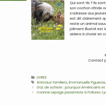
Qui sont-ils ? Ils so
son cochon d’Inde ou
s’adresse aux jeunes 
est dit clairement 
reste un animal sauva
joliment illustré est
aidera à choisir en 
…
Contact pr
Catégories
LIVRES
Étiquettes
Animaux familiers
,
Emmanuelle Figueras
Navigation
Gaz de schiste : pourquoi Américains et
des
Corinne Lepage pessimiste à Pollutec L
articles