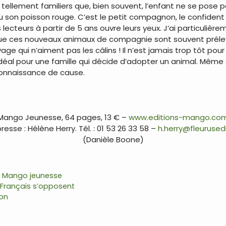
nt tellement familiers que, bien souvent, l’enfant ne se pose 
 son poisson rouge. C’est le petit compagnon, le confident 
lecteurs à partir de 5 ans ouvre leurs yeux. J’ai particulière
que ces nouveaux animaux de compagnie sont souvent prélevé
ge qui n’aiment pas les câlins ! Il n’est jamais trop tôt pour 
 idéal pour une famille qui décide d’adopter un animal. Même s
connaissance de cause.
Mango Jeunesse, 64 pages, 13 € –
www.editions-mango.co
esse : Hélène Herry. Tél. : 01 53 26 33 58 –
h.herry@fleurused
(Danièle Boone)
,
Mango jeunesse
 Français s’opposent
yon