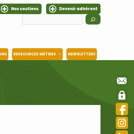
Nos soutiens
Devenir adhérent
Rechercher
IONS
RESSOURCES MÉTIERS
NEWSLETTERS