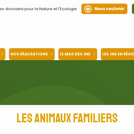
es-écrivains pour la Nature et l'Ecologie
Nous soutenir
NOS RÉALISATIONS
LE MAG DES JNE
LES JNE EN RÉG
Les animaux familiers