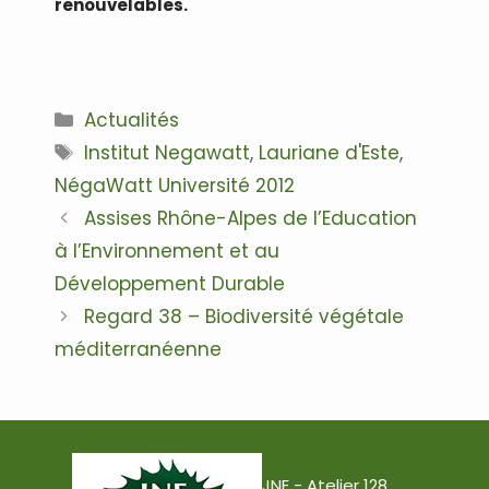
renouvelables.
.
Catégories
Actualités
Étiquettes
Institut Negawatt
,
Lauriane d'Este
,
NégaWatt Université 2012
Navigation
Assises Rhône-Alpes de l’Education
des
à l’Environnement et au
articles
Développement Durable
Regard 38 – Biodiversité végétale
méditerranéenne
JNE - Atelier 128