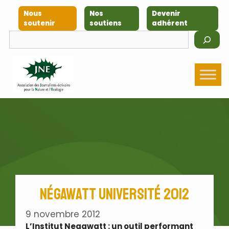
Aller
Nous
Nos
Devenir
au
soutenir
soutiens
adhérent
contenu
Rechercher
NégaWatt Université 2012
9 novembre 2012
L’Institut Negawatt : un outil performant