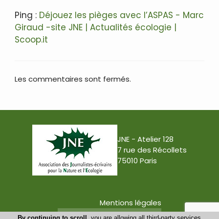
Ping :
Déjouez les pièges avec l’ASPAS - Marc
Giraud -site JNE | Actualités écologie |
Scoop.it
Les commentaires sont fermés.
JNE - Atelier 128
7 rue des Récollets
75010 Paris
Mentions légales
Conception : Tabula Rasa
By continuing to scroll,
you are allowing all third-party services