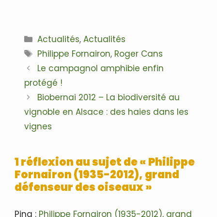
.
Catégories
Actualités
,
Actualités
Étiquettes
Philippe Fornairon
,
Roger Cans
Navigation
Le campagnol amphibie enfin
des
protégé !
articles
Biobernai 2012 – La biodiversité au
vignoble en Alsace : des haies dans les
vignes
1 réflexion au sujet de « Philippe
Fornairon (1935-2012), grand
défenseur des oiseaux »
Ping :
Philippe Fornairon (1935-2012), grand