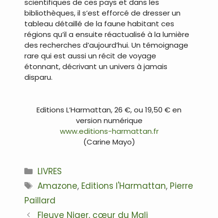
scientifiques de ces pays et dans les
bibliothèques, il s’est efforcé de dresser un
tableau détaillé de la faune habitant ces
régions qu’il a ensuite réactualisé à la lumière
des recherches d’aujourd’hui. Un témoignage
rare qui est aussi un récit de voyage
étonnant, décrivant un univers à jamais
disparu.
…
Editions L’Harmattan, 26 €, ou 19,50 € en
version numérique
www.editions-harmattan.fr
(Carine Mayo)
Catégories
LIVRES
Étiquettes
Amazone
,
Editions l'Harmattan
,
Pierre
Paillard
Navigation
Fleuve Niger, cœur du Mali