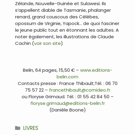
Zélande, Nouvelle-Guinée et Sulawesi. Ils
s’appellent diable de Tasmanie, phalanger
renard, grand couscous des Célèbes,
opossum de Virginie, Yapock… de quoi fasciner
le jeune public tout en étonnant les adultes. A
noter également, les illustrations de Claude
Cachin (
voir son site
)
…
…
Belin, 64 pages, 15,50 € –
www.editions-
belin.com
Contacts presse : France Thibault;Tél. : 06 70
75 57 22 –
francethibault@comideo.fr
ou Floryse Grimaud. Tél. : 01 55 42 84 50 –
floryse.grimaud@editions-belin.fr
(Danièle Boone)
Catégories
LIVRES