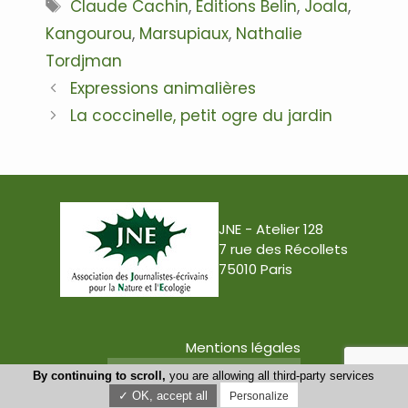
Étiquettes
Claude Cachin
,
Editions Belin
,
Joala
,
Kangourou
,
Marsupiaux
,
Nathalie
Tordjman
Navigation
Expressions animalières
des
La coccinelle, petit ogre du jardin
articles
JNE - Atelier 128
7 rue des Récollets
75010 Paris
Mentions légales
Conception : Tabula Rasa
By continuing to scroll,
you are allowing all third-party services
✓ OK, accept all
Personalize