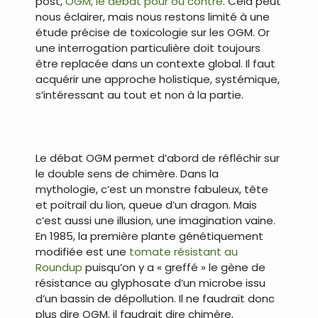
post,
OGM, le débat pour ou contre
. Cela peut
nous éclairer, mais nous restons limité à une
étude précise de toxicologie sur les OGM. Or
une interrogation particulière doit toujours
être replacée dans un contexte global. Il faut
acquérir une approche holistique, systémique,
s’intéressant au tout et non à la partie.
.
Le débat OGM permet d’abord de réfléchir sur
le double sens de chimère. Dans la
mythologie, c’est un monstre fabuleux, tête
et poitrail du lion, queue d’un dragon. Mais
c’est aussi une illusion, une imagination vaine.
En 1985, la première plante génétiquement
modifiée est une
tomate résistant au
Roundup
puisqu’on y a « greffé » le gène de
résistance au glyphosate d’un microbe issu
d’un bassin de dépollution. Il ne faudrait donc
plus dire OGM, il faudrait dire chimère,