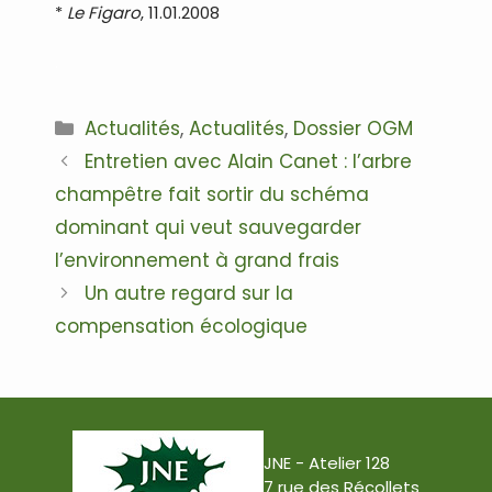
*
Le Figaro
, 11.01.2008
.
Catégories
Actualités
,
Actualités
,
Dossier OGM
Navigation
Entretien avec Alain Canet : l’arbre
des
champêtre fait sortir du schéma
articles
dominant qui veut sauvegarder
l’environnement à grand frais
Un autre regard sur la
compensation écologique
JNE - Atelier 128
7 rue des Récollets