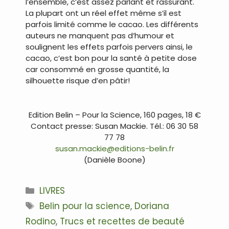
l’ensemble, c’est assez parlant et rassurant.
La plupart ont un réel effet même s’il est
parfois limité comme le cacao. Les différents
auteurs ne manquent pas d’humour et
soulignent les effets parfois pervers ainsi, le
cacao, c’est bon pour la santé à petite dose
car consommé en grosse quantité, la
silhouette risque d’en pâtir!
…
Edition Belin – Pour la Science, 160 pages, 18 €
Contact presse: Susan Mackie. Tél.: 06 30 58
77 78
susan.mackie@editions-belin.fr
(Danièle Boone)
Catégories
LIVRES
Étiquettes
Belin pour la science
,
Doriana
Rodino
,
Trucs et recettes de beauté