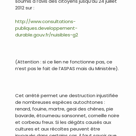
soumis à l’avis des citoyens jusqu’au 24 juillet
2012 sur :
http://www.consultations-
publiques.developpement-
durable.gouv.fr/nuisibles-g2
.
(Attention : si ce lien ne fonctionne pas, ce
n’est pas le fait de l’ASPAS mais du Ministère).
.
Cet arrêté permet une destruction injustifiée
de nombreuses espèces autochtones :
renard, fouine, martre, geai des chênes, pie
bavarde, étourneau sansonnet, corneille noire
et corbeau freux. Si les dégâts causés aux
cultures et aux récoltes peuvent être
invoqués dans certains cas, il faut savoir que