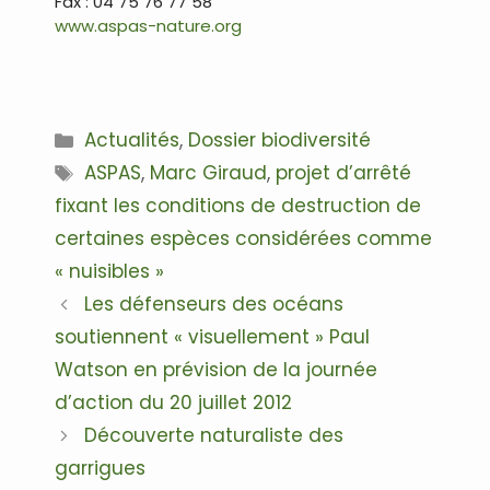
Fax : 04 75 76 77 58
www.aspas-nature.org
.
Catégories
Actualités
,
Dossier biodiversité
Étiquettes
ASPAS
,
Marc Giraud
,
projet d’arrêté
fixant les conditions de destruction de
certaines espèces considérées comme
« nuisibles »
Navigation
Les défenseurs des océans
des
soutiennent « visuellement » Paul
articles
Watson en prévision de la journée
d’action du 20 juillet 2012
Découverte naturaliste des
garrigues