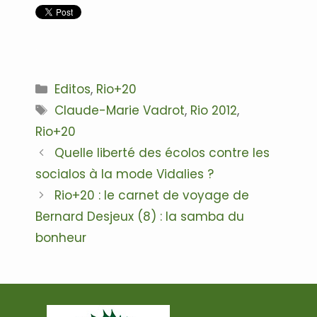
.
Catégories
Editos
,
Rio+20
Étiquettes
Claude-Marie Vadrot
,
Rio 2012
,
Rio+20
Navigation
Quelle liberté des écolos contre les
des
socialos à la mode Vidalies ?
articles
Rio+20 : le carnet de voyage de
Bernard Desjeux (8) : la samba du
bonheur