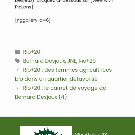
Desjeux) clicquez ci-dessous sur [View with
PicLens]
[nggallery id=6]
Catégories
Rio+20
Étiquettes
Bernard Desjeux
,
JNE
,
Rio+20
Navigation
Rio+20 : des femmes agricultrices
des
bio dans un quartier défavorisé
articles
Rio+20 : le carnet de voyage de
Bernard Desjeux (4)
JNE - Atelier 128