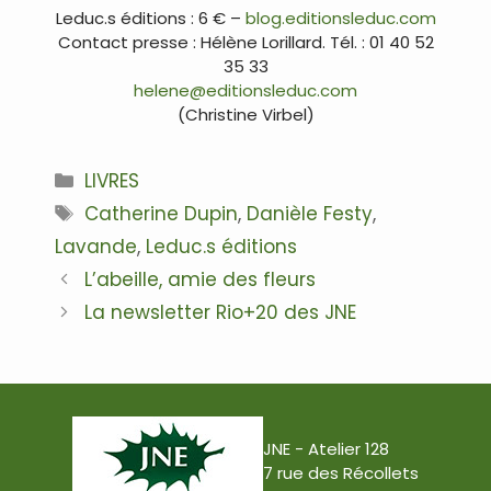
Leduc.s éditions : 6 € –
blog.editionsleduc.com
Contact presse : Hélène Lorillard. Tél. : 01 40 52
35 33
helene@editionsleduc.com
(Christine Virbel)
Catégories
LIVRES
Étiquettes
Catherine Dupin
,
Danièle Festy
,
Lavande
,
Leduc.s éditions
Navigation
L’abeille, amie des fleurs
des
La newsletter Rio+20 des JNE
articles
JNE - Atelier 128
7 rue des Récollets