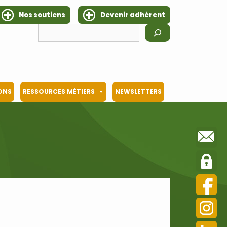
Nos soutiens
Devenir adhérent
Rechercher
IONS
RESSOURCES MÉTIERS
NEWSLETTERS