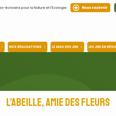
es-écrivains pour la Nature et l'Ecologie
Nous soutenir
NOS RÉALISATIONS
LE MAG DES JNE
LES JNE EN RÉG
L’abeille, amie des fleurs