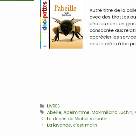
Autre titre de la col
avec des tirettes ou
photos sont en gros
consacrée aux relati
apprécier les service
doute prêts à les pr
…
…
Catégories
LIVRES
Étiquettes
Abeille
,
Abeimmme
,
Maximiliano Luchin
,
Navigation
Le décès de Michel Valentin
des
La lavande, c’est malin
articles