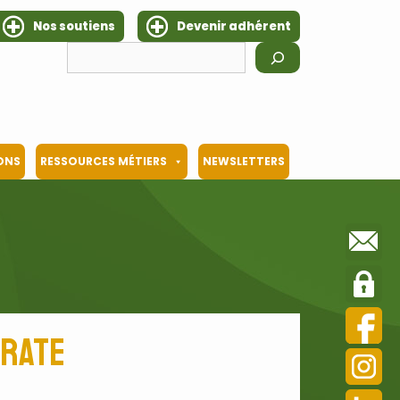
Nos soutiens
Devenir adhérent
Rechercher
IONS
RESSOURCES MÉTIERS
NEWSLETTERS
irate