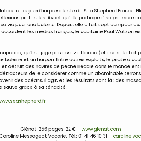
atrice et aujourd’hui présidente de Sea Shepherd France. Ell
réflexions profondes. Avant qu’elle participe à sa première
 sa vie pour une baleine. Depuis, elle a fait sept campagnes. 
 accordent les médias français, le capitaine Paul Watson est
peace, qu’il ne juge pas assez efficace (et qui ne lui fait 
e baleine et un harpon. Entre autres exploits, le pirate a coul
 et détruit des navires de pêche illégale dans le monde entie
étracteurs de le considérer comme un abominable terrorist
enir des océans. Il agit, et les résultats sont là : des massa
ie sauve grâce à sa ténacité.
www.seashepherd.fr
Glénat, 256 pages, 22 € –
www.glenat.com
aroline Messageot Vacarie. Tél.: 01 41 46 10 31 –
caroline.va