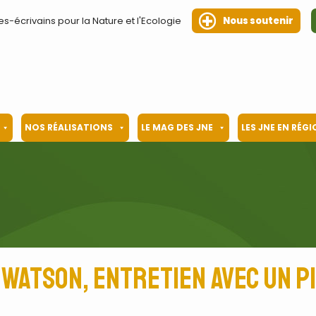
es-écrivains pour la Nature et l'Ecologie
Nous soutenir
NOS RÉALISATIONS
LE MAG DES JNE
LES JNE EN RÉG
 Watson, entretien avec un p