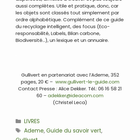
aussi complètes. Utile et pratique, donc, car
les objets sont classés tout simplement par
ordre alphabétique. Complément de ce guide
du recyclage intelligent, des focus (Eco-
responsabilité, Labels, Bilan carbone,
Biodiversité…), un lexique et un annuaire.
…
…
Gullivert en partenariat avec l’Ademe, 352
pages, 20 € –
www.gullivert-le-guide.com
Contact Presse : Alice Dekker. Tél.: 06 16 58 21
60 –
adekker@ideacom.com
(Christel Leca)
Catégories
LIVRES
Étiquettes
Ademe
,
Guide du savoir vert
,
Gullivert