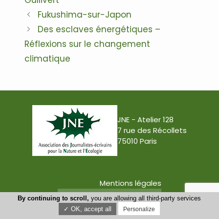
Navigation
Fukushima-sur-Japon
des
Des esclaves énergétiques –
articles
Réflexions sur le changement
climatique
JNE - Atelier 128
7 rue des Récollets
75010 Paris
Mentions légales
Conception : Tabula Rasa
By continuing to scroll,
you are allowing all third-party services
✓ OK, accept all
Personalize