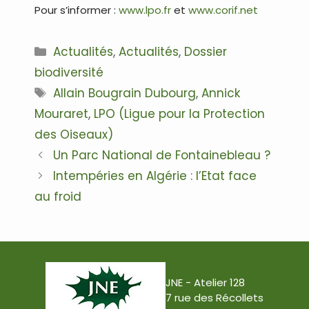
Pour s’informer :
www.lpo.fr
et
www.corif.net
Catégories
Actualités
,
Actualités
,
Dossier
biodiversité
Étiquettes
Allain Bougrain Dubourg
,
Annick
Mouraret
,
LPO (Ligue pour la Protection
des Oiseaux)
Navigation
Un Parc National de Fontainebleau ?
des
Intempéries en Algérie : l’Etat face
articles
au froid
JNE - Atelier 128
7 rue des Récollets