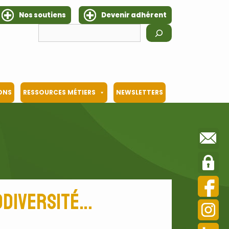
Nos soutiens
Devenir adhérent
Rechercher
IONS
RESSOURCES MÉTIERS
NEWSLETTERS
iodiversité…