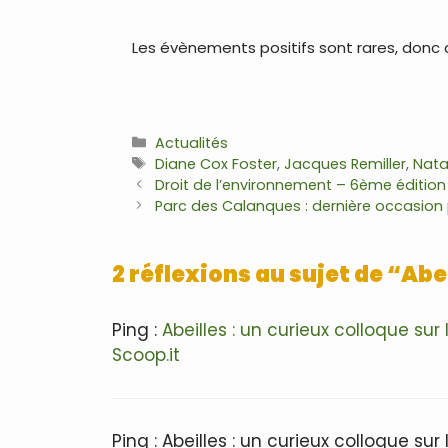
.
Les évènements positifs sont rares, donc c
.
Catégories
Actualités
Étiquettes
Diane Cox Foster
,
Jacques Remiller
,
Nata
Navigation
Droit de l’environnement – 6ème édition
des
Parc des Calanques : dernière occasion p
articles
2 réflexions au sujet de “Abe
Ping :
Abeilles : un curieux colloque s
Scoop.it
Ping : Abeilles : un curieux colloque su