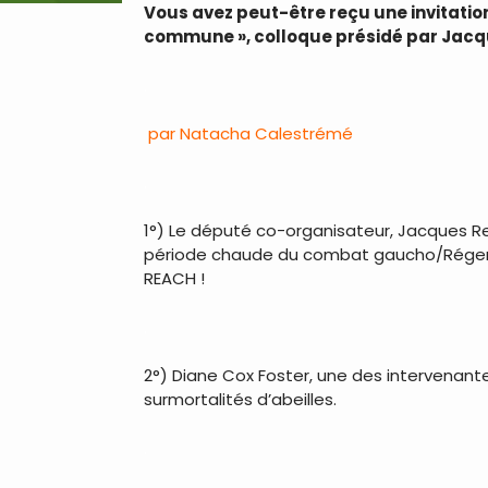
Vous avez peut-être reçu une invitation p
commune », colloque présidé par Jacqu
.
par Natacha Calestrémé
.
1°) Le député co-organisateur, Jacques Rem
période chaude du combat gaucho/Régent. Il
REACH !
.
2°) Diane Cox Foster, une des intervenantes
surmortalités d’abeilles.
.