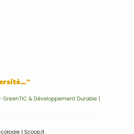
versité…”
t - GreenTIC & Développement Durable |
cologie | Scoop.it