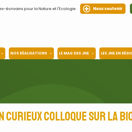
es-écrivains pour la Nature et l'Ecologie
Nous soutenir
NOS RÉALISATIONS
LE MAG DES JNE
LES JNE EN RÉG
un curieux colloque sur la b