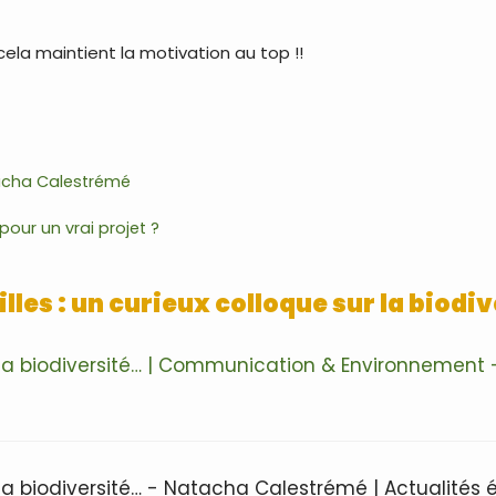
ela maintient la motivation au top !!
cha Calestrémé
our un vrai projet ?
illes : un curieux colloque sur la biodi
ur la biodiversité… | Communication & Environnemen
r la biodiversité… - Natacha Calestrémé | Actualités é