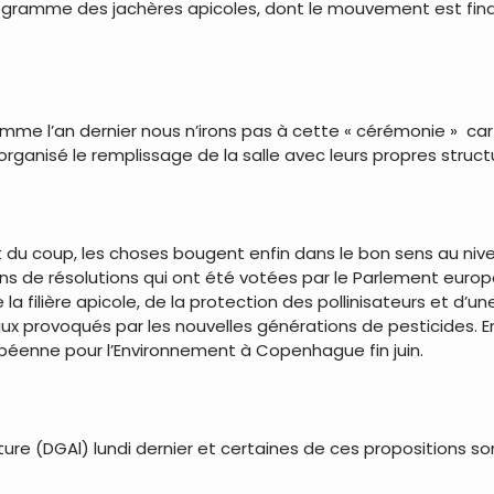
programme des jachères apicoles, dont le mouvement est fin
 comme l’an dernier nous n’irons pas à cette « cérémonie » car 
 organisé le remplissage de la salle avec leurs propres structur
et du coup, les choses bougent enfin dans le bon sens au ni
s de résolutions qui ont été votées par le Parlement europé
e la filière apicole, de la protection des pollinisateurs et d’
ux provoqués par les nouvelles générations de pesticides. En
péenne pour l’Environnement à Copenhague fin juin.
lture (DGAl) lundi dernier et certaines de ces propositions so