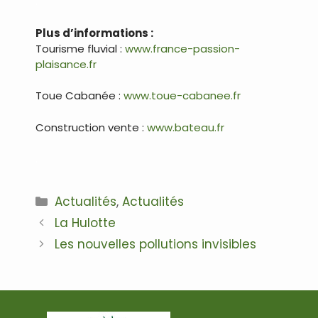
.
Plus d’informations :
Tourisme fluvial :
www.france-passion-
plaisance.fr
Toue Cabanée :
www.toue-cabanee.fr
Construction vente :
www.bateau.fr
.
Catégories
Actualités
,
Actualités
Navigation
La Hulotte
des
Les nouvelles pollutions invisibles
articles