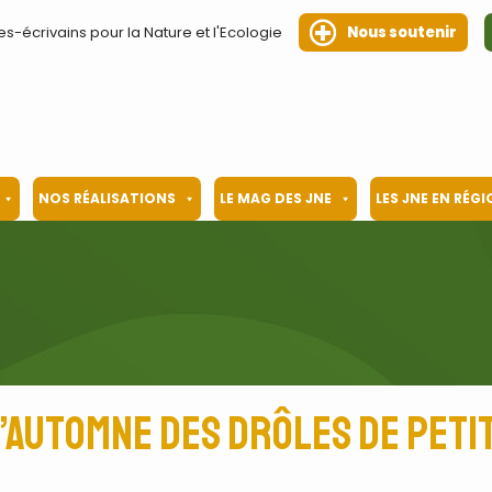
es-écrivains pour la Nature et l'Ecologie
Nous soutenir
NOS RÉALISATIONS
LE MAG DES JNE
LES JNE EN RÉG
’automne des drôles de peti