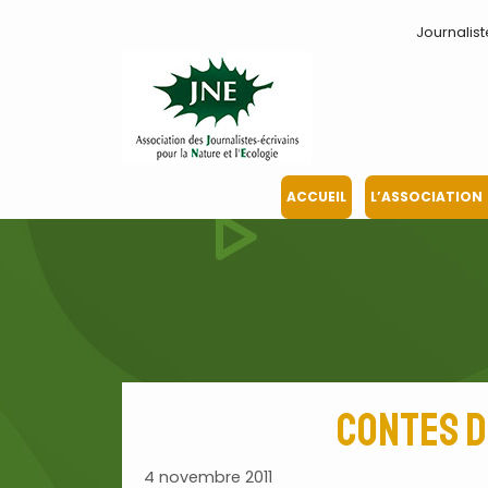
Aller
Journalist
au
contenu
ACCUEIL
L’ASSOCIATION
Contes d
4 novembre 2011