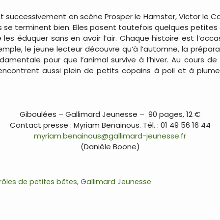
t successivement en scène Prosper le Hamster, Victor le Ca
se terminent bien. Elles posent toutefois quelques petites q
e les éduquer sans en avoir l’air. Chaque histoire est l’oc
xemple, le jeune lecteur découvre qu’à l’automne, la préparat
damentale pour que l’animal survive à l’hiver. Au cours de
ncontrent aussi plein de petits copains à poil et à plume,
Giboulées – Gallimard Jeunesse – 90 pages, 12 €
Contact presse : Myriam Benainous. Tél. : 01 49 56 16 44
myriam.benainous@gallimard-jeunesse.fr
(Danièle Boone)
ôles de petites bêtes
,
Gallimard Jeunesse