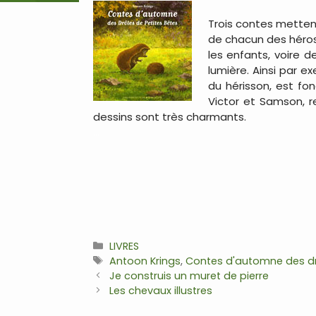
Trois contes metten
de chacun des héros 
les enfants, voire d
lumière. Ainsi par e
du hérisson, est fon
Victor et Samson, re
dessins sont très charmants.
…
Catégories
LIVRES
Étiquettes
Antoon Krings
,
Contes d'automne des dr
Navigation
Je construis un muret de pierre
des
Les chevaux illustres
articles