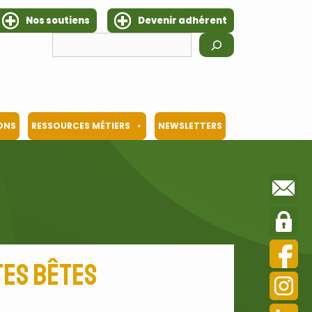
Nos soutiens
Devenir adhérent
Rechercher
IONS
RESSOURCES MÉTIERS
NEWSLETTERS
tes bêtes