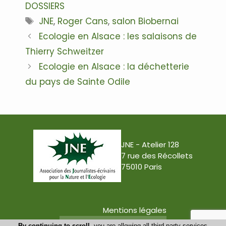
DOSSIERS
Étiquettes
JNE
,
Roger Cans
,
salon Biobernai
Navigation
Ecologie en Alsace : les salaisons de
des
Thierry Schweitzer
articles
Ecologie en Alsace : la déchetterie
du pays de Sainte Odile
JNE - Atelier 128
7 rue des Récollets
75010 Paris
Mentions légales
Conception : Tabula Rasa
By continuing to scroll,
you are allowing all third-party services