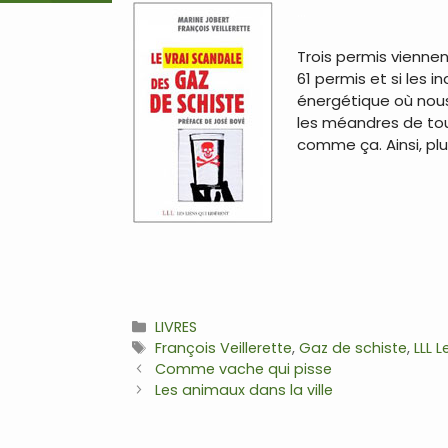
…
Trois permis viennent
61 permis et si les 
énergétique où nous
les méandres de tout
comme ça. Ainsi, plus
Catégories
LIVRES
Étiquettes
François Veillerette
,
Gaz de schiste
,
LLL L
Navigation
Comme vache qui pisse
des
Les animaux dans la ville
articles