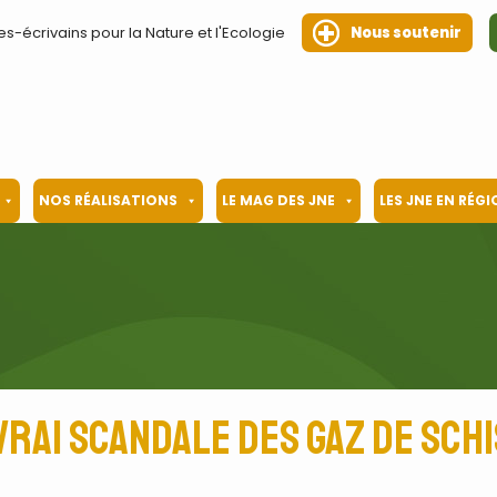
es-écrivains pour la Nature et l'Ecologie
Nous soutenir
NOS RÉALISATIONS
LE MAG DES JNE
LES JNE EN RÉG
vrai scandale des gaz de sch