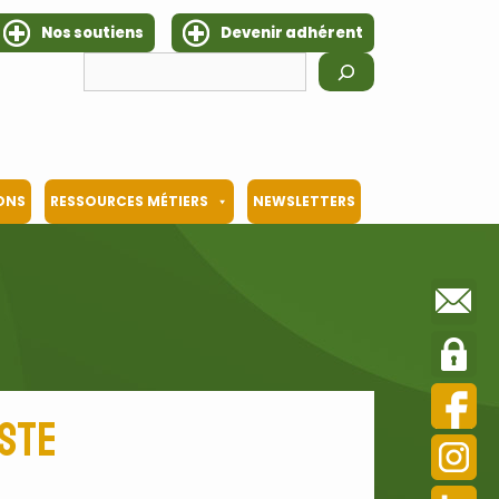
Nos soutiens
Devenir adhérent
Rechercher
IONS
RESSOURCES MÉTIERS
NEWSLETTERS
iste