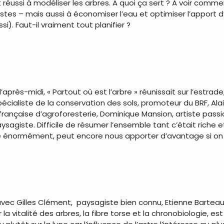
réussi à modéliser les arbres. A quoi ça sert ? A voir commen
stes – mais aussi à économiser l’eau et optimiser l’apport d’
i). Faut-il vraiment tout planifier ?
après-midi, « Partout où est l’arbre » réunissait sur l’estrade
cialiste de la conservation des sols, promoteur du BRF, Ala
 française d’agroforesterie, Dominique Mansion, artiste passi
sagiste. Difficile de résumer l’ensemble tant c’était riche et d
 énormément, peut encore nous apporter d’avantage si on d
ec Gilles Clément, paysagiste bien connu, Etienne Barteau, 
 la vitalité des arbres, la fibre torse et la chronobiologie, es