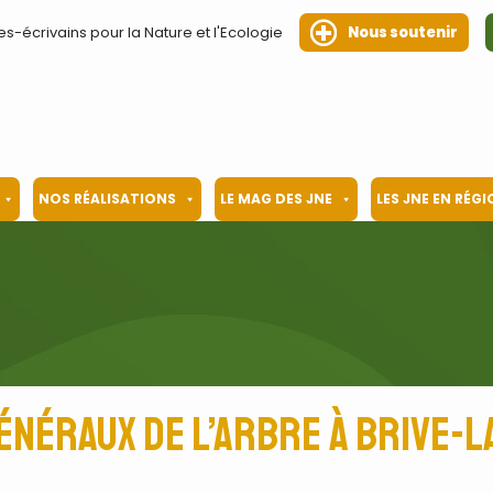
es-écrivains pour la Nature et l'Ecologie
Nous soutenir
NOS RÉALISATIONS
LE MAG DES JNE
LES JNE EN RÉG
Généraux de l’Arbre à Brive-l