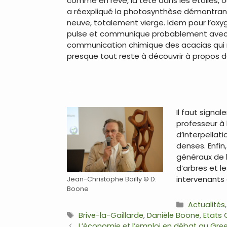
comme en rêve, la tête dans les étoiles, ou p
a réexpliqué la photosynthèse démontrant 
neuve, totalement vierge. Idem pour l’oxygèn
pulse et communique probablement avec le
communication chimique des acacias qui n
presque tout reste à découvrir à propos de
…
…
Il faut signa
professeur à 
d’interpellat
denses. Enfin
généraux de l’
d’arbres et l
intervenants 
Jean-Christophe Bailly © D.
Boone
Catégorie
Actualités
Étiquettes
Brive-la-Gaillarde
,
Danièle Boone
,
Etats 
Navigation
L’économie et l’emploi en débat au Gr