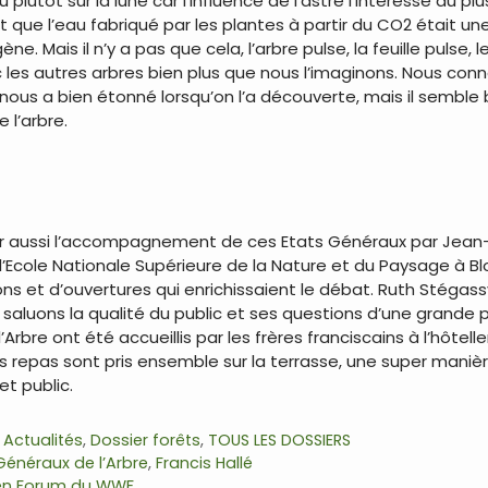
lutôt sur la lune car l’influence de l’astre l’intéresse au plus
que l’eau fabriqué par les plantes à partir du CO2 était un
e. Mais il n’y a pas que cela, l’arbre pulse, la feuille pulse,
s autres arbres bien plus que nous l’imaginons. Nous conn
ous a bien étonné lorsqu’on l’a découverte, mais il semble 
 l’arbre.
ler aussi l’accompagnement de ces Etats Généraux par Jean-
l’Ecole Nationale Supérieure de la Nature et du Paysage à Bl
ions et d’ouvertures qui enrichissaient le débat. Ruth Stégass
, saluons la qualité du public et ses questions d’une grande
Arbre ont été accueillis par les frères franciscains à l’hôteller
es repas sont pris ensemble sur la terrasse, une super manièr
et public.
s
,
Actualités
,
Dossier forêts
,
TOUS LES DOSSIERS
Généraux de l’Arbre
,
Francis Hallé
een Forum du WWF