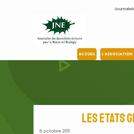
Aller
Journalist
au
contenu
ACCUEIL
L’ASSOCIATION
Les Etats 
6 octobre 2011