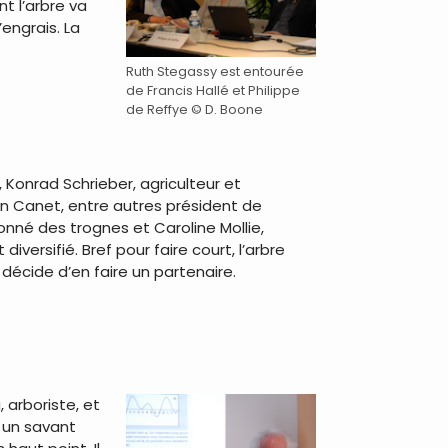
t l’arbre va
engrais. La
Ruth Stegassy est entourée
de Francis Hallé et Philippe
de Reffye © D. Boone
, Konrad Schrieber, agriculteur et
in Canet, entre autres président de
onné des trognes et Caroline Mollie,
iversifié. Bref pour faire court, l’arbre
écide d’en faire un partenaire.
arboriste, et
t un savant