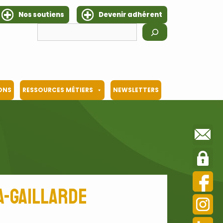
Nos soutiens
Devenir adhérent
Rechercher
IONS
RESSOURCES MÉTIERS
NEWSLETTERS
a-Gaillarde