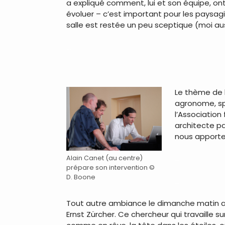
a expliqué comment, lui et son équipe, ont 
évoluer – c’est important pour les paysagi
salle est restée un peu sceptique (moi auss
…
…
Le thème de l’
agronome, spé
l’Association
architecte pay
nous apporte
…
Alain Canet (au centre)
prépare son intervention ©
D. Boone
…
Tout autre ambiance le dimanche matin av
Ernst Zürcher. Ce chercheur qui travaille sur