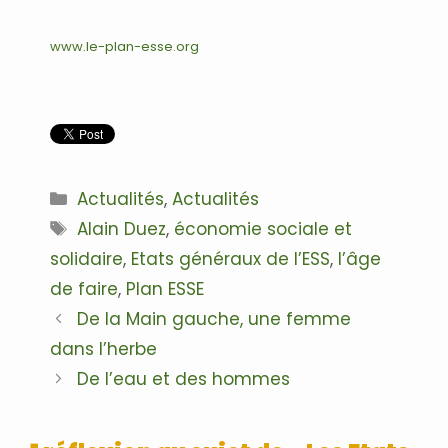
.
www.le-plan-esse.org
.
Catégories
Actualités
,
Actualités
Étiquettes
Alain Duez
,
économie sociale et
solidaire
,
Etats généraux de l’ESS
,
l’âge
de faire
,
Plan ESSE
Navigation
De la Main gauche, une femme
des
dans l’herbe
articles
De l’eau et des hommes