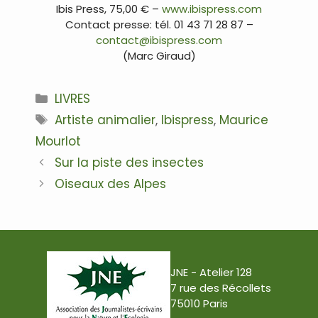
Ibis Press, 75,00 € –
www.ibispress.com
Contact presse: tél. 01 43 71 28 87 –
contact@ibispress.com
(Marc Giraud)
Catégories
LIVRES
Étiquettes
Artiste animalier
,
Ibispress
,
Maurice
Mourlot
Navigation
Sur la piste des insectes
des
Oiseaux des Alpes
articles
JNE - Atelier 128
7 rue des Récollets
75010 Paris