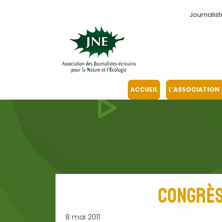
Aller
Journalist
au
contenu
ACCUEIL
L’ASSOCIATION
Congrès 
8 mai 2011