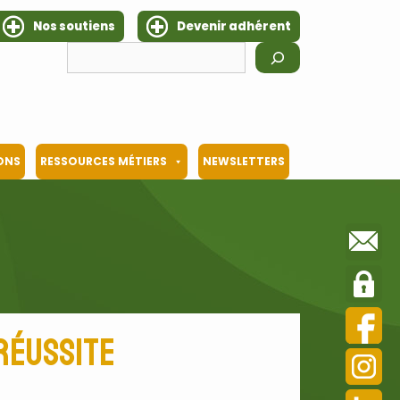
Nos soutiens
Devenir adhérent
Rechercher
IONS
RESSOURCES MÉTIERS
NEWSLETTERS
 réussite