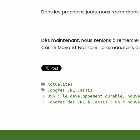
Dans les prochains jours, nous reviendrons
.
Dès maintenant, nous tenions à remercier to
Carine Mayo et Nathalie Tordjman, sans qui
.
Catégories
Actualités
Étiquettes
Congrès JNE Cassis
Navigation
USA : le développement durable, nouv
des
Congrès des JNE à Cassis : un « nouv
articles