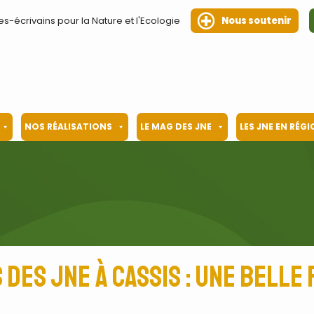
es-écrivains pour la Nature et l'Ecologie
Nous soutenir
NOS RÉALISATIONS
LE MAG DES JNE
LES JNE EN RÉG
des JNE à Cassis : une belle