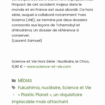
l’impact de cet accident majeur dans le
monde et en France est aussi abordé. Ce hors
série, auquel a collaboré notamment Yves
Sciama (JNE), se termine par deux dossiers
consacrés aux leçons de Tchernobyl et
d’Hiroshima. Un dossier de référence à
conserver.
(Laurent Samuel)
…
Science et Vie Hors Série : Nucléaire, le Choc,
5,90 € –
www.science-et-vie.com
Catégories
MÉDIAS
Étiquettes
Fukushima
,
nucléaire
,
Science et Vie
Navigation
« Plastic Planet », un réquisitoire
des
implacable mais attachant