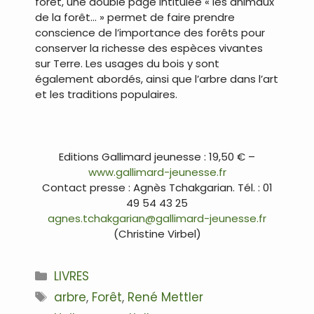
forêt, une double page intitulée « les animaux
de la forêt… » permet de faire prendre
conscience de l’importance des forêts pour
conserver la richesse des espèces vivantes
sur Terre. Les usages du bois y sont
également abordés, ainsi que l’arbre dans l’art
et les traditions populaires.
…
Editions Gallimard jeunesse : 19,50 € –
www.gallimard-jeunesse.fr
Contact presse : Agnès Tchakgarian. Tél. : 01
49 54 43 25
agnes.tchakgarian@gallimard-jeunesse.fr
(Christine Virbel)
Catégories
LIVRES
Étiquettes
arbre
,
Forêt
,
René Mettler